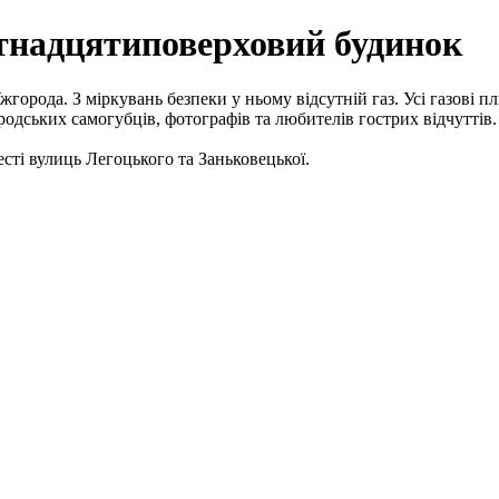
тнадцятиповерховий будинок
орода. З міркувань безпеки у ньому відсутній газ. Усі газові пл
дських самогубців, фотографів та любителів гострих відчуттів.
есті вулиць Легоцького та Заньковецької.