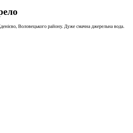
рело
Жденієво, Воловецького району. Дуже смачна джерельна вода.