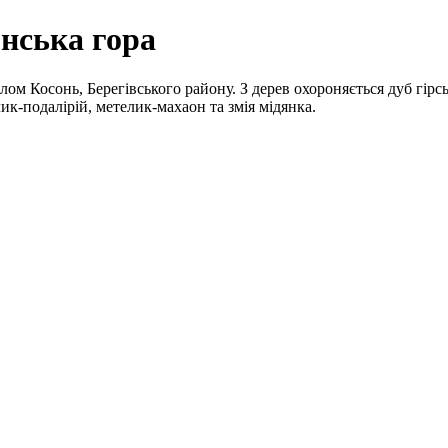
нська гора
лом Косонь, Берегівського району. З дерев охороняється дуб гірс
к-подалірій, метелик-махаон та змія мідянка.