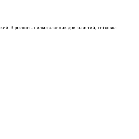
ький. З рослин - пилкоголовник довголистий, гніздівка