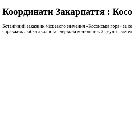
Координати Закарпаття : Косо
Ботанічний заказник місцевого значення «Косонська гора» за се
справжня, любка дволиста і червона конюшина. З фауни - метели