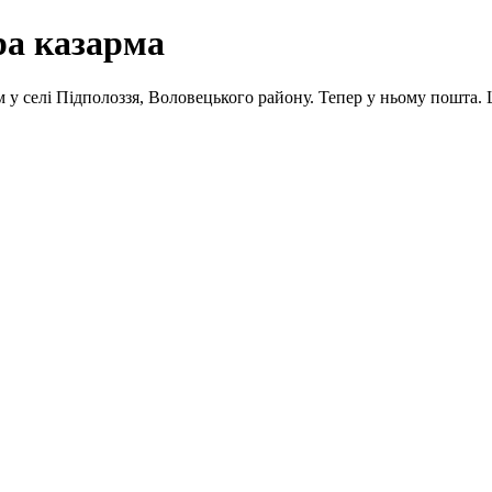
ра казарма
рм у селі Підполоззя, Воловецького району. Тепер у ньому пошта.