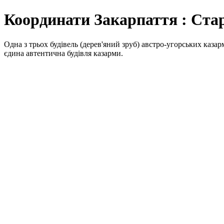
Координати Закарпаття : Ста
Одна з трьох будівель (дерев'яний зруб) австро-угорських каза
єдина автентична будівля казарми.