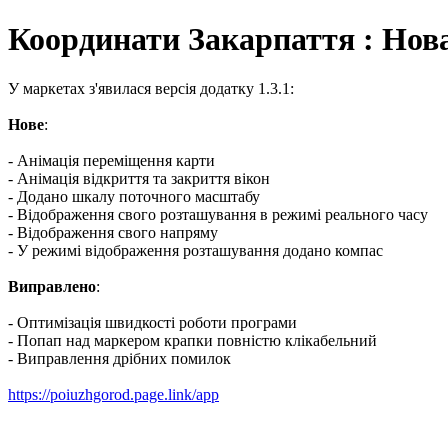
Координати Закарпаття : Нова
У маркетах з'явилася версія додатку 1.3.1:
Нове
:
- Анімація переміщення карти
- Анімація відкриття та закриття вікон
- Додано шкалу поточного масштабу
- Відображення свого розташування в режимі реального часу
- Відображення свого напряму
- У режимі відображення розташування додано компас
Виправлено
:
- Оптимізація швидкості роботи програми
- Попап над маркером крапки повністю клікабельний
- Виправлення дрібних помилок
https://poiuzhgorod.page.link/app