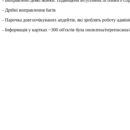
- Виправлено деякі іконки. Підвищена інтуїтивність їхнього сп
- Дрібні виправлення багів
- Парочка довгоочікуваних апдейтів, які зроблять роботу адмін
- Інформація у картках ~300 об'єктів була оновлена/переписана/