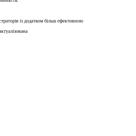
рийняття.
істраторів із додатком більш ефективною
актуалізована