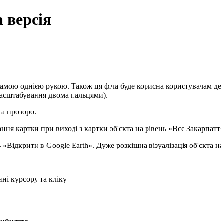
 версія
амою однією рукою. Також ця фіча буде корисна користувачам дес
масштабування двома пальцями).
та прозоро.
ня картки при виході з картки об'єкта на рівень «Все Закарпатт
– «Відкрити в Google Earth». Дуже розкішна візуалізація об'єкта на
нні курсору та кліку