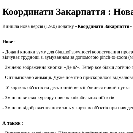
Координати Закарпаття : Нова
Вийшла нова версія (1.9.0) додатку «
Координати Закарпаття
»
Нове
:
- Додані кнопки зуму для більшої зручності користування прогр
відчуває труднощі зі зумуванням за допомогою pinch-to-zoom (
- Змінено зображення кнопки «Де я?». Тепер все більш логічно 
- Оптимізовано анімації. Дуже помітно прискорилося відмалюван
– У картках об'єктів на десктопній версії з'явився новий пункт 
- Змінено вигляд курсору поверх клікабельних об'єктів
- Змінено відображення посилань у картках об'єктів при наведе
А також
: