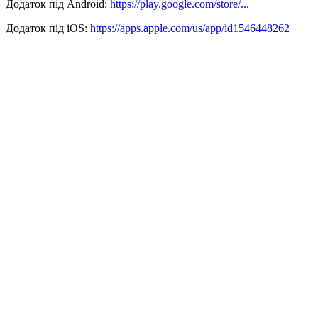
Додаток під Android:
https://play.google.com/store/...
Додаток під iOS:
https://apps.apple.com/us/app/id1546448262