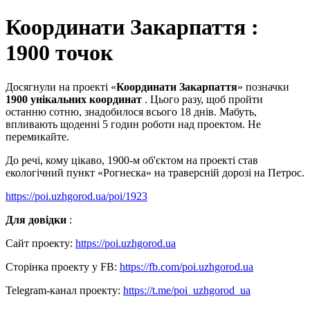
Координати Закарпаття :
1900 точок
Досягнули на проекті «
Координати Закарпаття
» позначки
1900 унікальних координат
. Цього разу, щоб пройти
останню сотню, знадобилося всього 18 днів. Мабуть,
впливають щоденні 5 годин роботи над проектом. Не
перемикайте.
До речі, кому цікаво, 1900-м об'єктом на проекті став
екологічний пункт «Рогнеска» на траверсній дорозі на Петрос.
https://poi.uzhgorod.ua/poi/1923
Для довідки
:
Сайт проекту:
https://poi.uzhgorod.ua
Сторінка проекту у FB:
https://fb.com/poi.uzhgorod.ua
Telegram-канал проекту:
https://t.me/poi_uzhgorod_ua